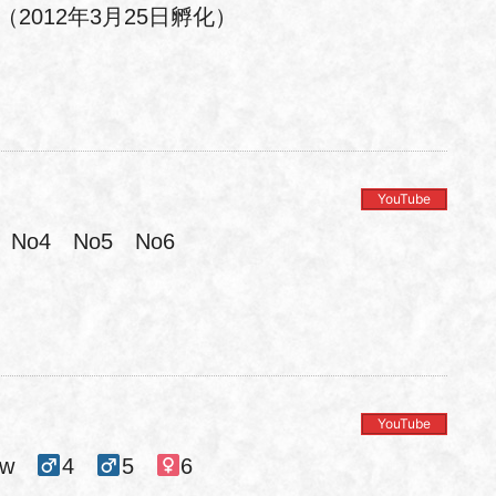
2012年3月25日孵化）
YouTube
No4 No5 No6
YouTube
ew
4
5
6