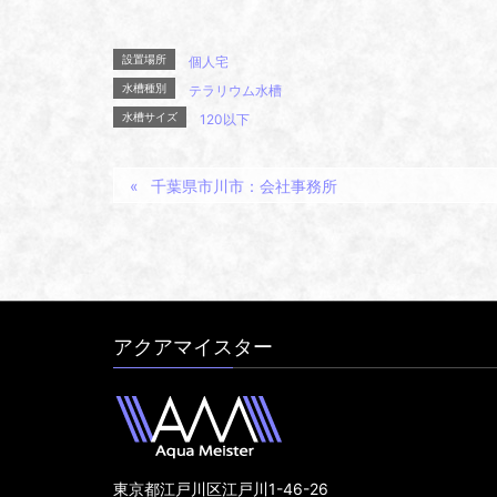
設置場所
個人宅
水槽種別
テラリウム水槽
水槽サイズ
120以下
千葉県市川市：会社事務所
アクアマイスター
東京都江戸川区江戸川1-46-26